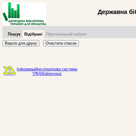
Державна бі
Пошук
Відібрані
Персональний кабінет
Версія для друку
Очистити список
Інформаційно-пошукова система
'УФД/Бібліотека'