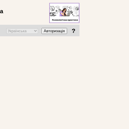
ва
?
Авторизація