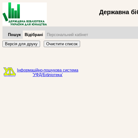
Державна бі
Пошук
Відібрані
Персональний кабінет
Версія для друку
Очистити список
Інформаційно-пошукова система
'УФД/Бібліотека'