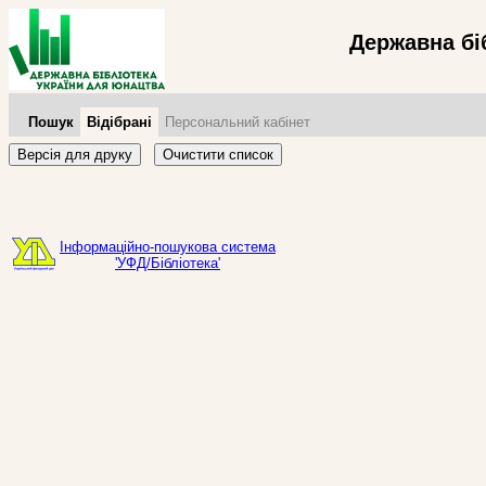
Державна бі
Пошук
Відібрані
Персональний кабінет
Версія для друку
Очистити список
Інформаційно-пошукова система
'УФД/Бібліотека'