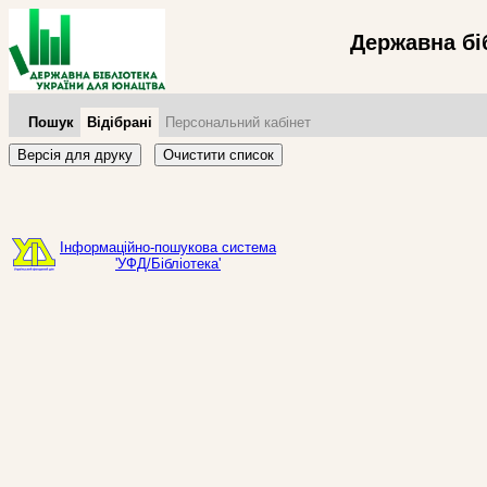
Державна бі
Пошук
Відібрані
Персональний кабінет
Версія для друку
Очистити список
Інформаційно-пошукова система
'УФД/Бібліотека'