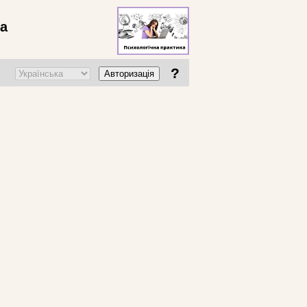
ва
?
Авторизація