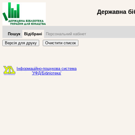
Державна бі
Пошук
Відібрані
Персональний кабінет
Версія для друку
Очистити список
Інформаційно-пошукова система
'УФД/Бібліотека'