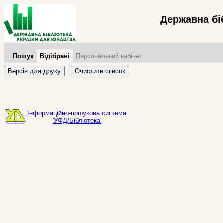
Державна бі
Пошук
Відібрані
Персональний кабінет
Версія для друку
Очистити список
Інформаційно-пошукова система
'УФД/Бібліотека'