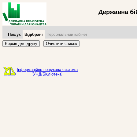
Державна бі
Пошук
Відібрані
Персональний кабінет
Версія для друку
Очистити список
Інформаційно-пошукова система
'УФД/Бібліотека'