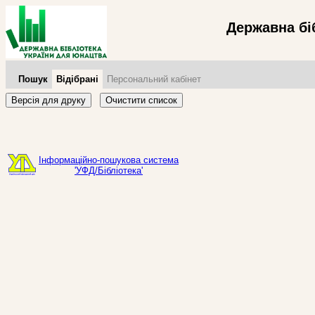
Державна бі
Пошук
Відібрані
Персональний кабінет
Версія для друку
Очистити список
Інформаційно-пошукова система
'УФД/Бібліотека'