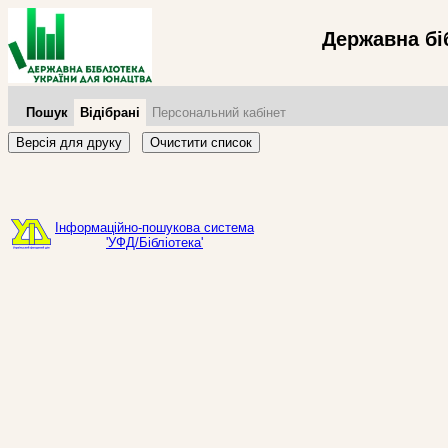
Державна бі
Пошук
Відібрані
Персональний кабінет
Версія для друку
Очистити список
Інформаційно-пошукова система
'УФД/Бібліотека'