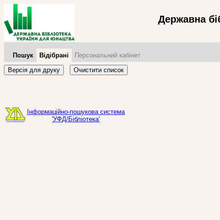
Державна бі
Пошук
Відібрані
Персональний кабінет
Версія для друку
Очистити список
Інформаційно-пошукова система
'УФД/Бібліотека'