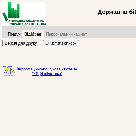
Державна бі
Пошук
Відібрані
Персональний кабінет
Версія для друку
Очистити список
Інформаційно-пошукова система
'УФД/Бібліотека'