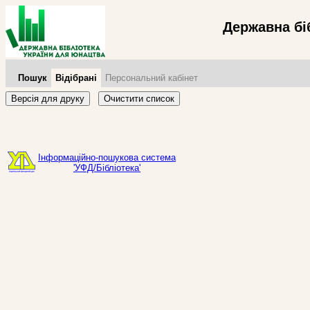
Державна бі
Пошук
Відібрані
Персональний кабінет
Версія для друку
Очистити список
Інформаційно-пошукова система
'УФД/Бібліотека'