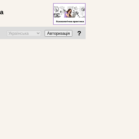
ва
?
Авторизація