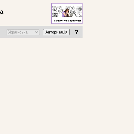
ва
?
Авторизація