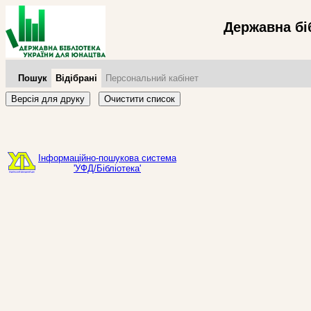
Державна бі
Пошук
Відібрані
Персональний кабінет
Версія для друку
Очистити список
Інформаційно-пошукова система
'УФД/Бібліотека'