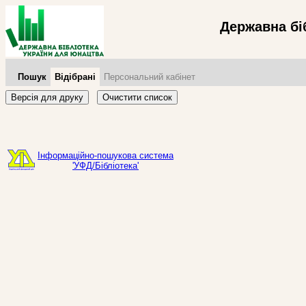
Державна бі
Пошук
Відібрані
Персональний кабінет
Версія для друку
Очистити список
Інформаційно-пошукова система
'УФД/Бібліотека'