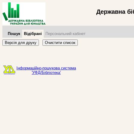
Державна бі
Пошук
Відібрані
Персональний кабінет
Версія для друку
Очистити список
Інформаційно-пошукова система
'УФД/Бібліотека'