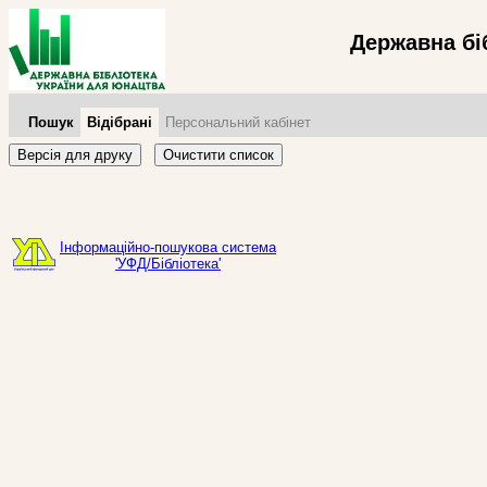
Державна бі
Пошук
Відібрані
Персональний кабінет
Версія для друку
Очистити список
Інформаційно-пошукова система
'УФД/Бібліотека'