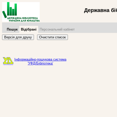
Державна бі
Пошук
Відібрані
Персональний кабінет
Версія для друку
Очистити список
Інформаційно-пошукова система
'УФД/Бібліотека'