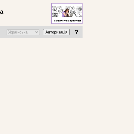
ва
?
Авторизація