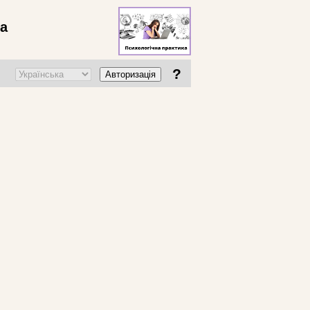
ва
?
Авторизація