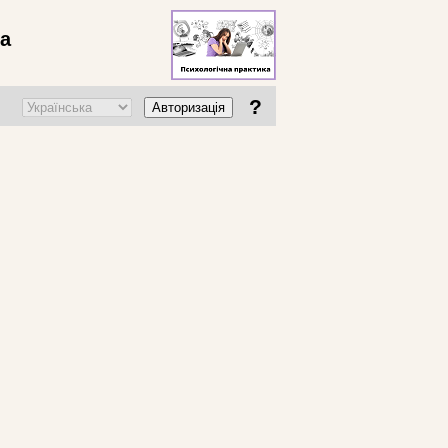
ва
?
Авторизація