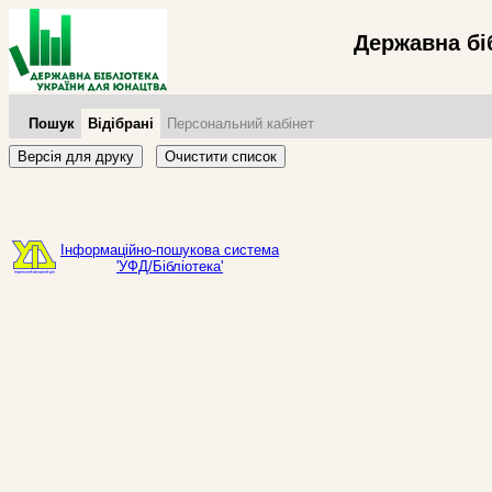
Державна бі
Пошук
Відібрані
Персональний кабінет
Версія для друку
Очистити список
Інформаційно-пошукова система
'УФД/Бібліотека'