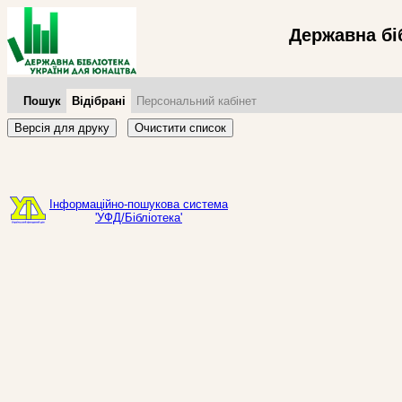
Державна бі
Пошук
Відібрані
Персональний кабінет
Версія для друку
Очистити список
Інформаційно-пошукова система
'УФД/Бібліотека'