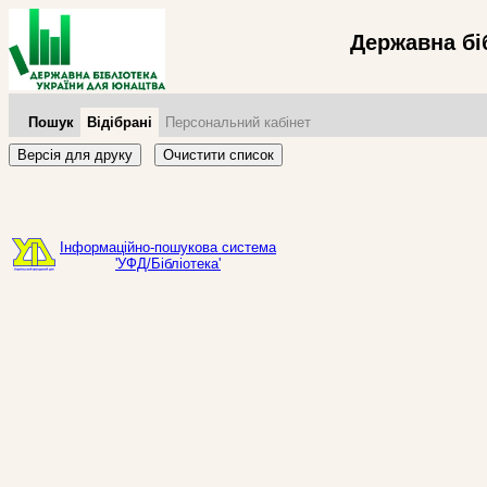
Державна бі
Пошук
Відібрані
Персональний кабінет
Версія для друку
Очистити список
Інформаційно-пошукова система
'УФД/Бібліотека'