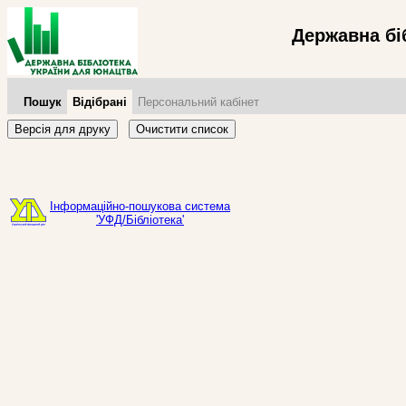
Державна бі
Пошук
Відібрані
Персональний кабінет
Версія для друку
Очистити список
Інформаційно-пошукова система
'УФД/Бібліотека'