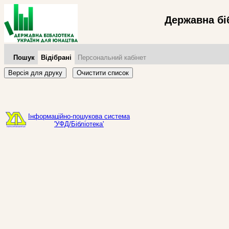
Державна бі
Пошук
Відібрані
Персональний кабінет
Версія для друку
Очистити список
Інформаційно-пошукова система
'УФД/Бібліотека'