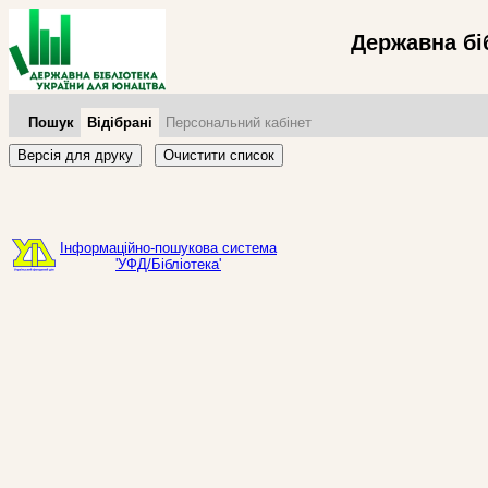
Державна бі
Пошук
Відібрані
Персональний кабінет
Версія для друку
Очистити список
Інформаційно-пошукова система
'УФД/Бібліотека'