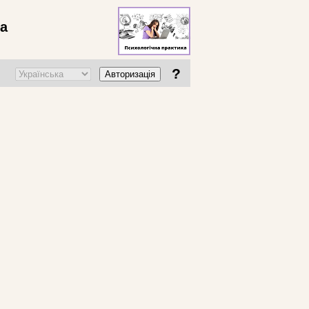
ва
?
Авторизація