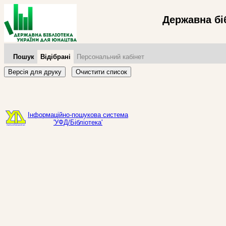
Державна бі
Пошук
Відібрані
Персональний кабінет
Версія для друку
Очистити список
Інформаційно-пошукова система
'УФД/Бібліотека'