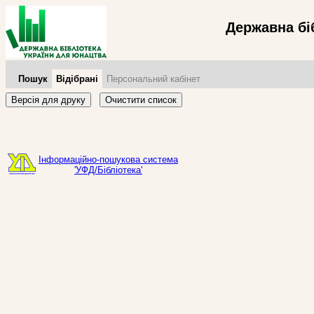
Державна бі
Пошук
Відібрані
Персональний кабінет
Версія для друку
Очистити список
Інформаційно-пошукова система
'УФД/Бібліотека'