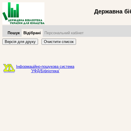
Державна бі
Пошук
Відібрані
Персональний кабінет
Версія для друку
Очистити список
Інформаційно-пошукова система
'УФД/Бібліотека'