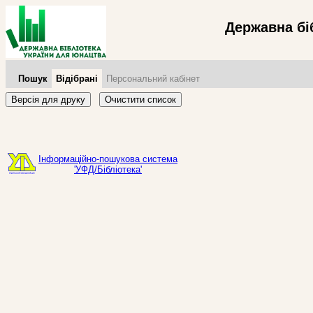
Державна бі
Пошук
Відібрані
Персональний кабінет
Версія для друку
Очистити список
Інформаційно-пошукова система
'УФД/Бібліотека'