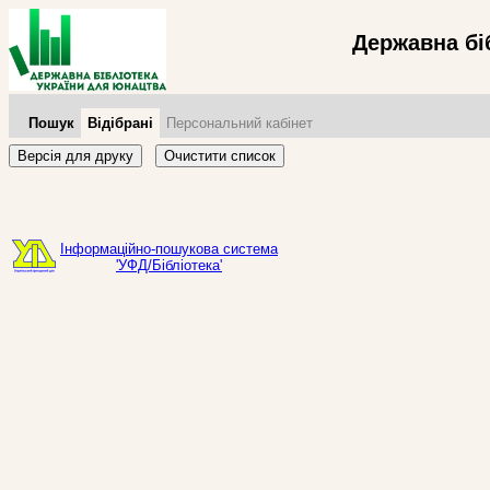
Державна бі
Пошук
Відібрані
Персональний кабінет
Версія для друку
Очистити список
Інформаційно-пошукова система
'УФД/Бібліотека'