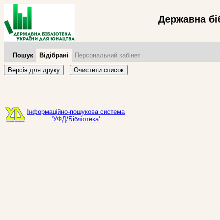
Державна бі
Пошук
Відібрані
Персональний кабінет
Версія для друку
Очистити список
Інформаційно-пошукова система
'УФД/Бібліотека'