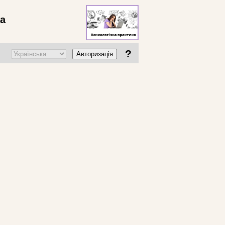
ва
?
Авторизація