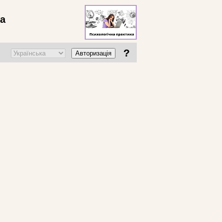
ва
?
Авторизація