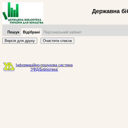
Державна бі
Пошук
Відібрані
Персональний кабінет
Версія для друку
Очистити список
Інформаційно-пошукова система
'УФД/Бібліотека'