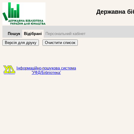
Державна бі
Пошук
Відібрані
Персональний кабінет
Версія для друку
Очистити список
Інформаційно-пошукова система
'УФД/Бібліотека'