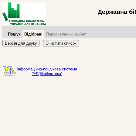
Державна бі
Пошук
Відібрані
Персональний кабінет
Версія для друку
Очистити список
Інформаційно-пошукова система
'УФД/Бібліотека'