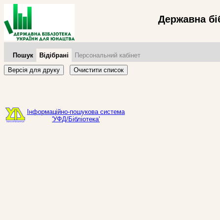
Державна бі
Пошук
Відібрані
Персональний кабінет
Версія для друку
Очистити список
Інформаційно-пошукова система
'УФД/Бібліотека'