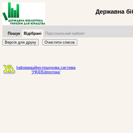
Державна бі
Пошук
Відібрані
Персональний кабінет
Версія для друку
Очистити список
Інформаційно-пошукова система
'УФД/Бібліотека'