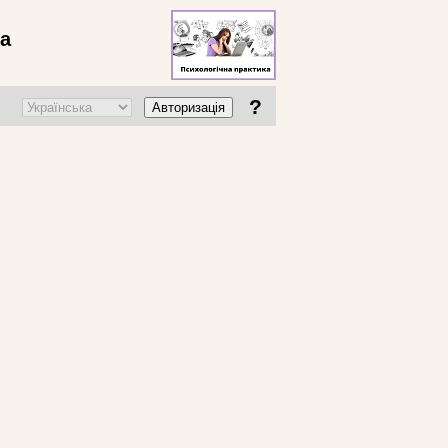
ва
?
Авторизація