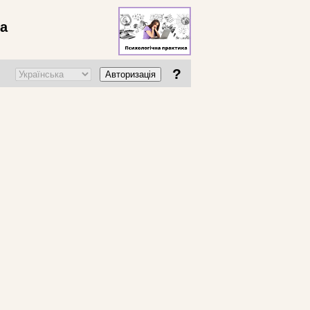
ва
?
Авторизація