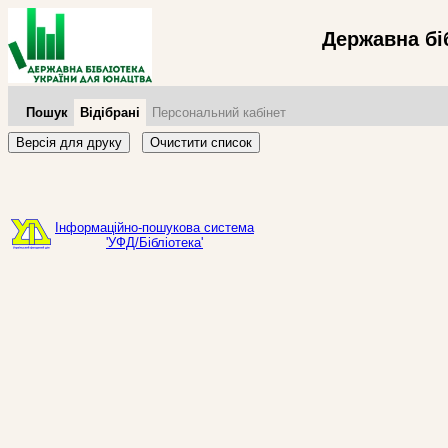
Державна бі
Пошук
Відібрані
Персональний кабінет
Версія для друку
Очистити список
Інформаційно-пошукова система
'УФД/Бібліотека'