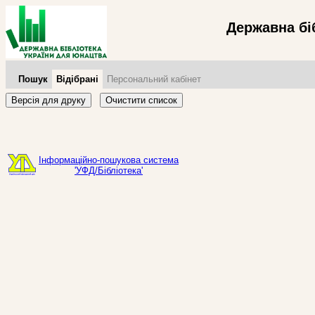
Державна бі
Пошук
Відібрані
Персональний кабінет
Версія для друку
Очистити список
Інформаційно-пошукова система
'УФД/Бібліотека'