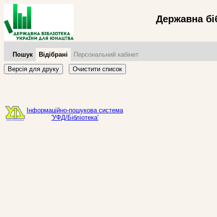
Державна бі
Пошук
Відібрані
Персональний кабінет
Версія для друку
Очистити список
Інформаційно-пошукова система
'УФД/Бібліотека'