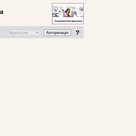
ва
?
Авторизація